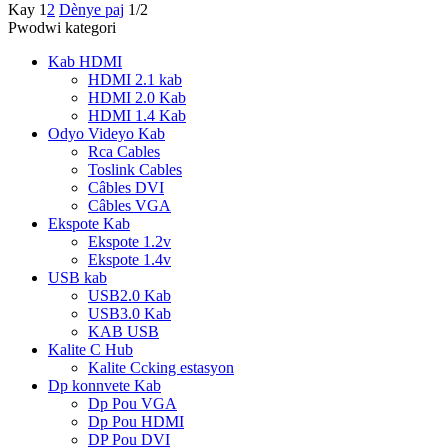
Kay
1
2
Dènye paj
1/2
Pwodwi kategori
Kab HDMI
HDMI 2.1 kab
HDMI 2.0 Kab
HDMI 1.4 Kab
Odyo Videyo Kab
Rca Cables
Toslink Cables
Câbles DVI
Câbles VGA
Ekspote Kab
Ekspote 1.2v
Ekspote 1.4v
USB kab
USB2.0 Kab
USB3.0 Kab
KAB USB
Kalite C Hub
Kalite Ccking estasyon
Dp konnvete Kab
Dp Pou VGA
Dp Pou HDMI
DP Pou DVI