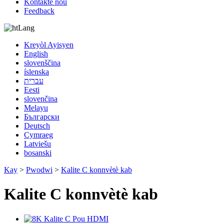
Kontakte nou
Feedback
Lang
Kreyòl Ayisyen
English
slovenščina
íslenska
עברית
Eesti
slovenčina
Melayu
Български
Deutsch
Cymraeg
Latviešu
bosanski
Kay
>
Pwodwi
>
Kalite C konnvètè kab
Kalite C konnvètè kab