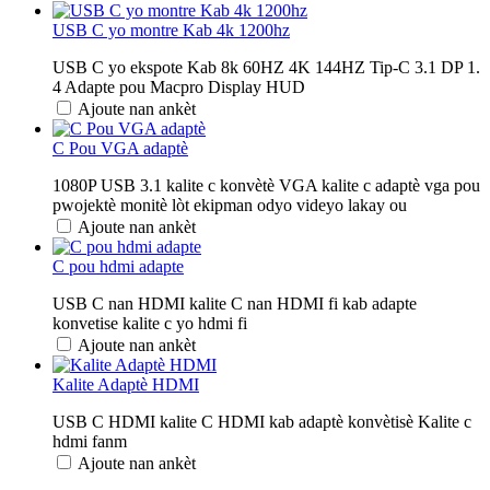
USB C yo montre Kab 4k 1200hz
USB C yo ekspote Kab 8k 60HZ 4K 144HZ Tip-C 3.1 DP 1.
4 Adapte pou Macpro Display HUD
Ajoute nan ankèt
C Pou VGA adaptè
1080P USB 3.1 kalite c konvètè VGA kalite c adaptè vga pou
pwojektè monitè lòt ekipman odyo videyo lakay ou
Ajoute nan ankèt
C pou hdmi adapte
USB C nan HDMI kalite C nan HDMI fi kab adapte
konvetise kalite c yo hdmi fi
Ajoute nan ankèt
Kalite Adaptè HDMI
USB C HDMI kalite C HDMI kab adaptè konvètisè Kalite c
hdmi fanm
Ajoute nan ankèt