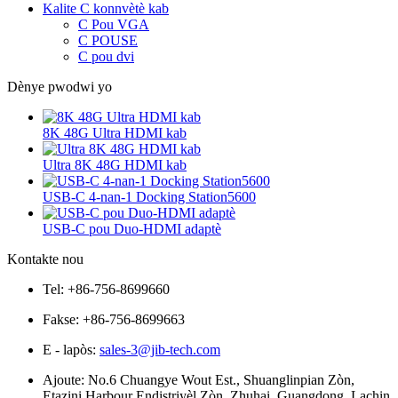
Kalite C konnvètè kab
C Pou VGA
C POUSE
C pou dvi
Dènye pwodwi yo
8K 48G Ultra HDMI kab
Ultra 8K 48G HDMI kab
USB-C 4-nan-1 Docking Station5600
USB-C pou Duo-HDMI adaptè
Kontakte nou
Tel: +86-756-8699660
Fakse: +86-756-8699663
E - lapòs:
sales-3@jib-tech.com
Ajoute: No.6 Chuangye Wout Est., Shuanglinpian Zòn,
Etazini Harbour Endistriyèl Zòn, Zhuhai, Guangdong, Lachin