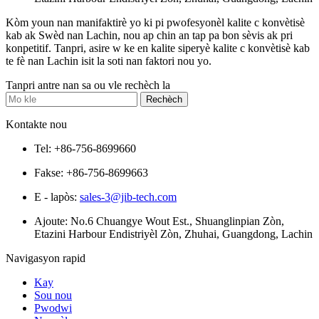
Kòm youn nan manifaktirè yo ki pi pwofesyonèl kalite c konvètisè
kab ak Swèd nan Lachin, nou ap chin an tap pa bon sèvis ak pri
konpetitif. Tanpri, asire w ke en kalite siperyè kalite c konvètisè kab
te fè nan Lachin isit la soti nan faktori nou yo.
Tanpri antre nan sa ou vle rechèch la
Kontakte nou
Tel: +86-756-8699660
Fakse: +86-756-8699663
E - lapòs:
sales-3@jib-tech.com
Ajoute: No.6 Chuangye Wout Est., Shuanglinpian Zòn,
Etazini Harbour Endistriyèl Zòn, Zhuhai, Guangdong, Lachin
Navigasyon rapid
Kay
Sou nou
Pwodwi