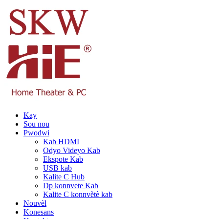
Kay
Sou nou
Pwodwi
Kab HDMI
Odyo Videyo Kab
Ekspote Kab
USB kab
Kalite C Hub
Dp konnvete Kab
Kalite C konnvètè kab
Nouvèl
Konesans